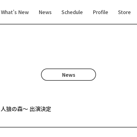
What’s New
News
Schedule
Profile
Store
News
人狼の森～ 出演決定