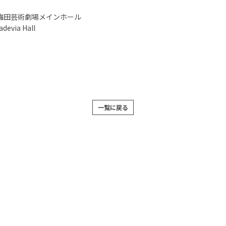
祝）梅田芸術劇場メインホール
via Hall
一覧に戻る