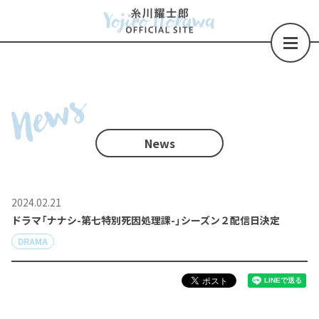
News
News
2024.02.21
ドラマ「ナナシ-第七特別死因処理課-」シーズン２配信日決定
DRAMA