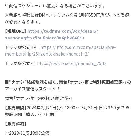
※配信スケジュールは変更となる場合がございます。
※番組の視聴にはDMMプレミアム会員（⽉額550円/税込）への登録
が必要となります。
【視聴URL】
https://tv.dmm.com/vod/detail/?
season=qftxz5pu8biccc9e6pbk040tu
ドラマ版公式HP︓
https://info.tv.dmm.com/special/pre-
membership/25jigentekisekai/nanashi2/
ドラマ版公式X︓
https://twitter.com/nanashi_25jts
■
“ナナシ”結成秘話を描く、舞台「ナナシ-第七特別死因処理課-」の
アーカイブ配信もスタート
︕
舞台「ナナシ-第七特別死因処理課-」
【販売期間】
2024年2⽉21⽇(⽔) 18:00 〜 3⽉31⽇(⽇) 23:59まで ※
視聴期間︓購⼊から7⽇間
【販売詳細】
①2023/11/5 13:00公演